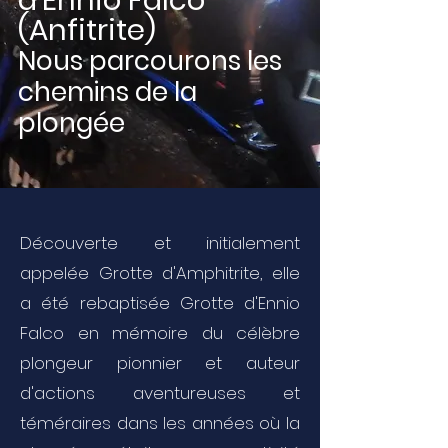
d'Ennio Falco
(Anfitrite)
Nous parcourons les
chemins de la
plongée
Découverte et initialement
appelée Grotte d'Amphitrite, elle
a été rebaptisée Grotte d'Ennio
Falco en mémoire du célèbre
plongeur pionnier et auteur
d'actions aventureuses et
téméraires dans les années où la