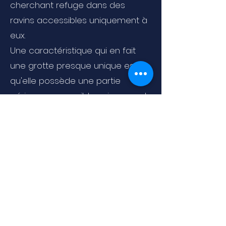
cherchant refuge dans des
ravins accessibles uniquement à
eux.
Une caractéristique qui en fait
une grotte presque unique est
qu'elle possède une partie
aérienne accessible uniquement
par immersion. En effet, grâce à
un siphon, vous atteignez un petit
lac à partir duquel, en laissant
votre équipement, vous pourrez
parcourir à pied une cinquantaine
de mètres dans le massif
rocheux, vous retrouvant entouré
de spectaculaires formations