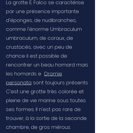
La grotte E. Falco se caractérise
par une présence importante
d'éponges, de nudibranches,
comme l'énorme Umbraculum
umbraculum, de coraux, de
crustacés... avec un peu de
chance il est possible de
rencontrer un beau homard mais
les homards e
Dromie
personata
sont toujours présents.
C'est une grotte très colorée et
pleine de vie marine sous toutes
ses formes. Il n'est pas rare de
trouver, à la sortie de la seconde
chambre, de gros mérous