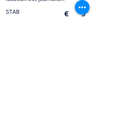
STAB
€
9
Régulateur
€
10
complete
Combinaison
€
9
humide
Combinaison
€
30
étanche
Masque, palmes,
€
7
chausson
Conditions
Politique relative aux
générales
cookies