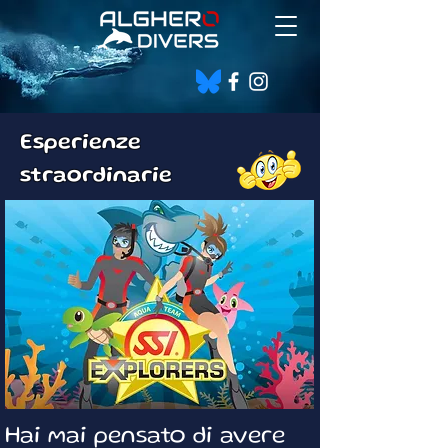
E
spe
r
ie
n
z
e
s
t
ra
o
r
d
in
a
ri
e
Hai mai pens
ato di avere