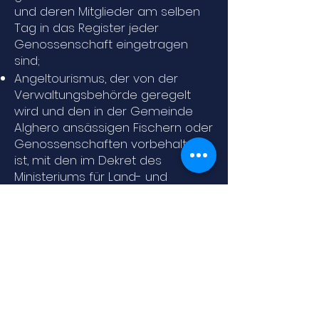
und deren Mitglieder am selben
Tag in das Register jeder
Genossenschaft eingetragen
sind;
Angeltourismus, der von der
Verwaltungsbehörde geregelt
wird und den in der Gemeinde
Alghero ansässigen Fischern oder
Genossenschaften vorbehalten
ist, mit den im Dekret des
Ministeriums für Land- und
Forstpolitik Nr. 293 vom 13. April
1999;
Sportfischen nur mit Schnur und
Rute für Einwohner der Gemeinde
Alghero; Es ist mit den gleichen
Mitteln auch für Nichtansässige
im Rahmen der vom
Verwaltungsorgan und nach