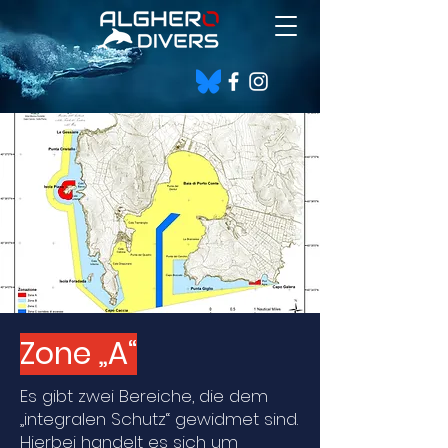
Zone „A“
Es gibt zwei Bereiche, die dem
„integralen Schutz“ gewidmet sind.
Hierbei handelt es sich um