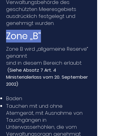
Verwaltungsbehörde des
geschützten Meeresgebiets
ausdrücklich festgelegt und
genehmigt wurden.
Zone „B“
Zone B wird „allgemeine Reserve“
genannt
sind in diesem Bereich erlaubt:
(
Siehe Absatz 7 Art. 4
Ministerialerlass vom 20. September
2002
)
Baden
Tauchen mit und ohne
Atemgerät, mit Ausnahme von
Tauchgängen in
Unterwasserhöhlen, die vom
Verwaltungsorgan genehmigt