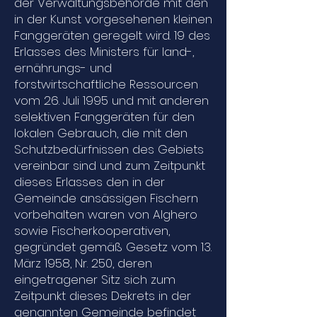
der Verwaltungsbehörde mit den
in der Kunst vorgesehenen kleinen
Fanggeräten geregelt wird. 19 des
Erlasses des Ministers für land-,
ernährungs- und
forstwirtschaftliche Ressourcen
vom 26. Juli 1995 und mit anderen
selektiven Fanggeräten für den
lokalen Gebrauch, die mit den
Schutzbedürfnissen des Gebiets
vereinbar sind und zum Zeitpunkt
dieses Erlasses den in der
Gemeinde ansässigen Fischern
vorbehalten waren von Alghero
sowie Fischerkooperativen,
gegründet gemäß Gesetz vom 13.
März 1958, Nr. 250, deren
eingetragener Sitz sich zum
Zeitpunkt dieses Dekrets in der
genannten Gemeinde befindet