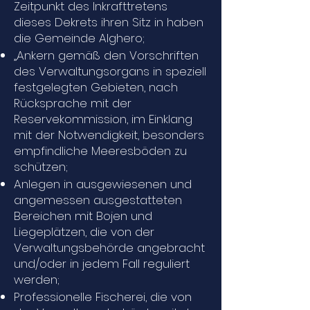
Zeitpunkt des Inkrafttretens
dieses Dekrets ihren Sitz in haben
die Gemeinde Alghero;
„Ankern gemäß den Vorschriften
des Verwaltungsorgans in speziell
festgelegten Gebieten, nach
Rücksprache mit der
Reservekommission, im Einklang
mit der Notwendigkeit, besonders
empfindliche Meeresböden zu
schützen;
Anlegen in ausgewiesenen und
angemessen ausgestatteten
Bereichen mit Bojen und
Liegeplätzen, die von der
Verwaltungsbehörde angebracht
und/oder in jedem Fall reguliert
werden;
Professionelle Fischerei, die von