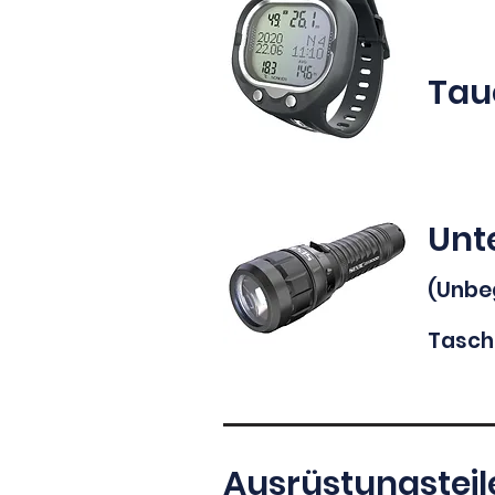
Tau
Unt
(Unbe
Tasch
Ausrüstungsteil