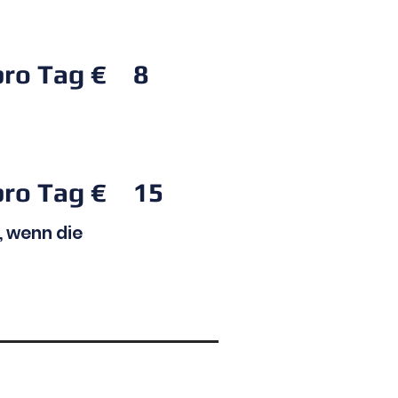
pro Tag €
8
pro Tag €
15
 wenn die