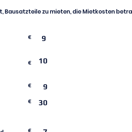
t, Bausatzteile zu mieten, die Mietkosten betr
€
9
10
€
€
9
€
30
€
7
nd