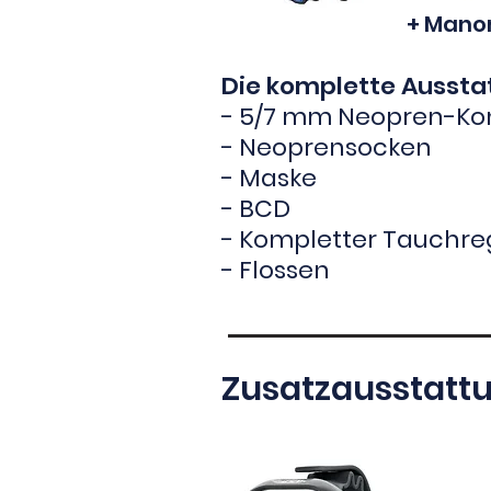
+ Mano
Die komplette Aussta
-
5/7 mm Neopren-Ko
- Neop
rensocken
- Maske
- BCD
- Kompletter Tauchre
- Flossen
Zusatzausstatt