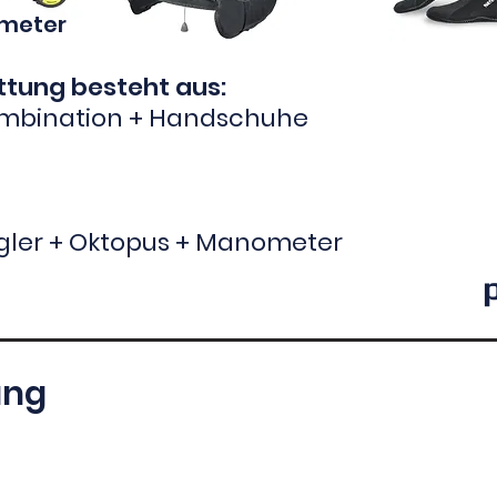
meter
ttung besteht aus:
mbination + Handschuhe
gler + Oktopus + Manometer
ung