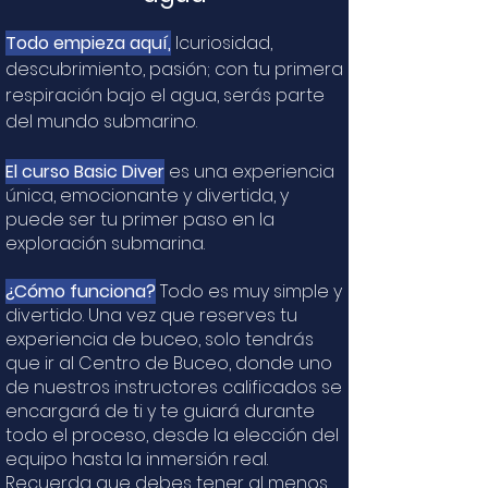
Todo empieza aquí,
lcuriosidad,
descubrimiento, pasión; con tu primera
respiración bajo el agua, serás parte
del mundo submarino.
El curso Basic Diver
es una experiencia
única, emocionante y divertida, y
puede ser tu primer paso en la
exploración submarina.
¿Cómo funciona?
Todo es muy simple y
divertido. Una vez que reserves tu
experiencia de buceo, solo tendrás
que ir al Centro de Buceo, donde uno
de nuestros instructores calificados se
encargará de ti y te guiará durante
todo el proceso, desde la elección del
equipo hasta la inmersión real.
Recuerda que debes tener al menos