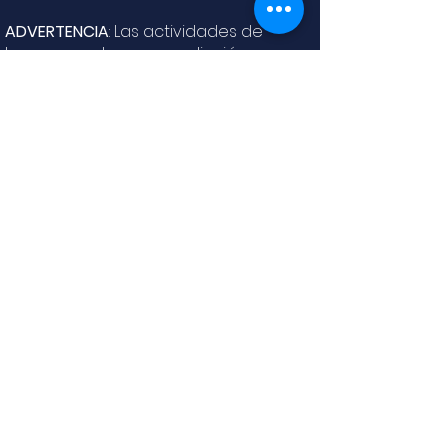
ADVERTENCIA
: Las actividades de
buceo pueden crear adicción, y
esperamos que así sea... LOL
El programa SSI Basic Diver ofrece
créditos educativos para el curso Open
Water Diver. Infórmate en el Centro de
Buceo o directamente con tu
instructor.
El precio del curso
INCLUYE
el alquiler
del equipo.
PRECIOS Y CONDICIONES
RESERVAS
Condiciones
Política de cookies
generales