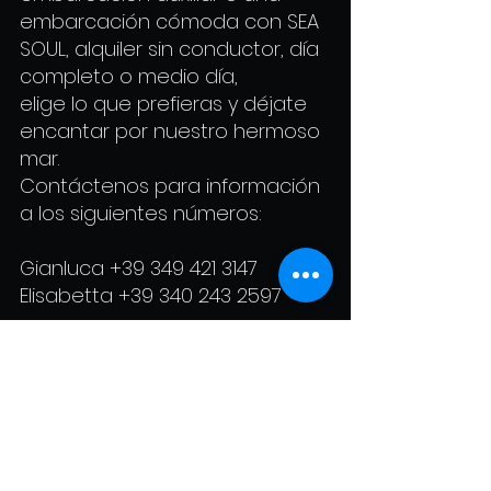
embarcación cómoda con SEA
SOUL, alquiler sin conductor, día
completo o medio día,
elige lo que prefieras y déjate
encantar por nuestro hermoso
mar.
Contáctenos para información
a los siguientes números:
Gianluca
+39 349 421 3147
Elisabetta +39 340 243 2597
Condiciones
Política de cookies
generales