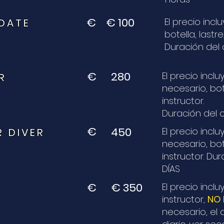
€
€ 100
El precio incl
PDATE
botella, lastre,
Duración del 
€
280
El precio incl
R
necesario, bot
instructor.
Duración del c
€
450
El precio incl
R DIVER
necesario, bot
instructor.
Dura
DÍAS
€
€ 350
El precio incl
instructor,
NO 
necesario, el 