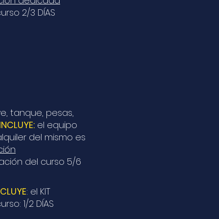
ción dedicada
urso 2/3 DÍAS
uye, tanque, pesas,
INCLUYE:
el equipo
alquiler del mismo es
ción
ación del curso 5/6
NCLUYE
: el KIT
urso: 1/2 DÍAS