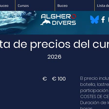
Buceo
Cursos
Buceo
Lista d
sta de precios del cu
2026
€
€ 100
El precio incl
R
botella, lastr
participación
COSTES DE CE
Duración de l
horas