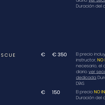
diario.
ver sec
Duración del c
€
€ 350
El precio incl
ESCUE
instructor,
NO 
necesario, el 
diario.
ver sec
dedicada.
Dur
DÍAS
€
150
El precio
NO I
Duración del c