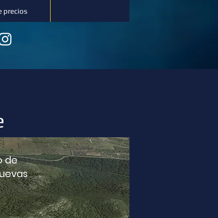
e precios
e
o de
cuevas