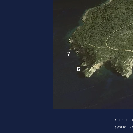
7
6
Condici
general