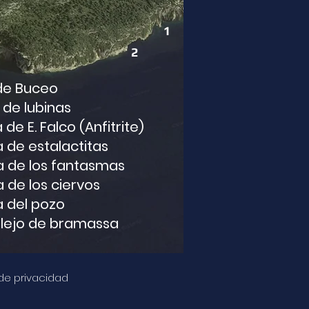
1
2
de Buceo
 de lubinas
de E. Falco (Anfitrite)
 de estalactitas
a de los fantasmas
 de los ciervos
a del pozo
lejo de bramassa
 de privacidad