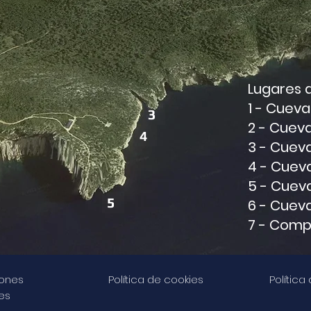
Lugares 
1 - Cueva
3
2 - Cueva 
4
3 - Cueva
4 - Cuev
5 - Cueva
5
6 - Cuev
7 - Comp
ones
Política de cookies
Política
es