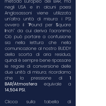
metodo Europeo dei BAR, ma
negli USA e in alcuni paesi
Anglosassoni viene utilizzata
un'altra unità di misura: i PSI
ovvero il "
P
ound per
S
quare
I
nch" da cui deriva l'acronimo.
Ciò può portare a confusione
sia nella lettura che nella
comunicazione al nostro BUDDY
della scorta di aria residua,
quindi è sempre bene ripassare
le regole di conversione delle
due unità di misura; ricordiamo
che la pressione di
1
BAR/Atmosfera
equivale a
14,50
4 PSI.
Clicca sulla tabella di