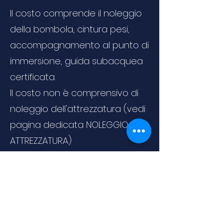
Il costo comprende il noleggio
della bombola, cintura pesi,
accompagnamento al punto di
immersione, guida subacquea
certificata.
Il costo non è comprensivo di
noleggio dell'attrezzatura (vedi
pagina dedicata NOLEGGIO
ATTREZZATURA)
Previous
Next
Condiciones
Política de cookies
generales